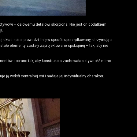
tywowi – osiowemu detalowi skorpiona. Nie jest on dodatkiem
i.
ej układ spiral prowadzi linię w sposób uporządkowany, utrzymując
tałe elementy zostały zaprojektowane spokojniej – tak, aby nie
lementów dobrano tak, aby konstrukcja zachowała sztywność mimo
e ją wokół centralnej osi i nadaje jej indywidualny charakter.