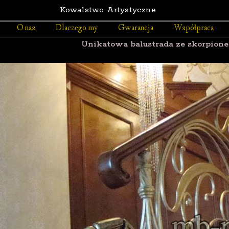
Kowalstwo Artystyczne
O nas
Dlaczego my
Gwarancja
Współpraca
Unikatowa balustrada ze skorpionem