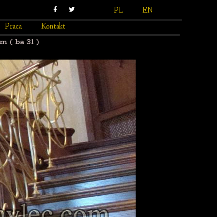
PL
EN
Praca
Kontakt
 ( ba 31 )