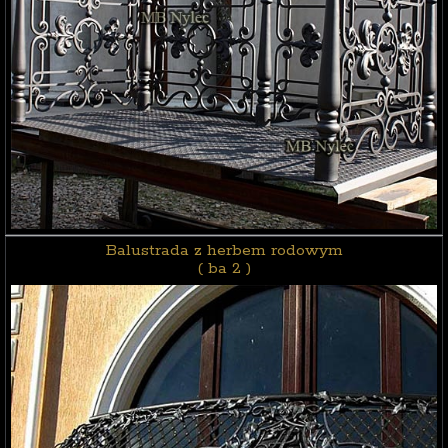
Balustrada z herbem rodowym
( ba 2 )