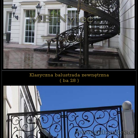
Klasyczna balustrada zewnętrzna
( ba 28 )