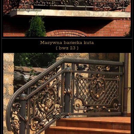
Masywna barierka kuta
( bwz 23 )