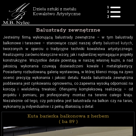
Dzieła sztuki z metalu
Kowalstwo Artystyczne
Balustrady zewnętrzne
Jesteśmy firmą wykonującą balustrady zewnętrzne – w tym balustrady
balkonowe i tarasowe – stanowiące część naszej oferty
balustrad kutych
,
tworzonych w oparciu o tradycyjne techniki kowalstwa artystycznego.
Realizujemy zarówno klasyczne wzory, jak i najbardziej wymagające projekty
konstrukcyjne. Wszystkie detale powstają w naszej własnej kuźni, a nad
jakością wykonania czuwają doświadczeni kowale i metaloplastycy.
Posiadamy rozbudowaną galerię wystawową, w której klienci mogą na żywo
ocenić precyzję wykonania i jakość detalu. Każda balustrada zewnętrzna
poddawana jest cynkowaniu ogniowemu, co zapewnia wysoką odporność na
korozję i wieloletnią trwałość. Oferujemy kompleksową realizację – od
projektu i pomiaru, po profesjonalny montaż na terenie całego kraju.
Niezależnie od tego, czy potrzebna jest balustrada na balkon czy na taras,
wykonamy ją indywidualnie i z pełną dbałością o detal.
Kuta barierka balkonowa z herbem
( ba 89 )